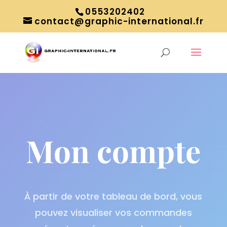
0553202402
contact@graphic-international.fr
Mon compte
À partir de votre tableau de bord, vous
pouvez visualiser vos commandes