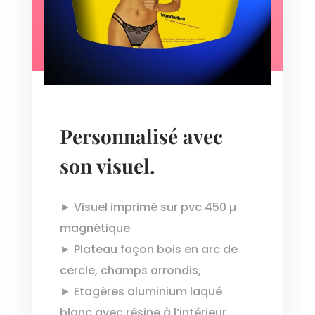
Personnalisé avec
son visuel.
► Visuel imprimé sur pvc 450 µ
magnétique
► Plateau façon bois en arc de
cercle, champs arrondis,
► Etagères aluminium laqué
blanc avec résine à l’intérieur,