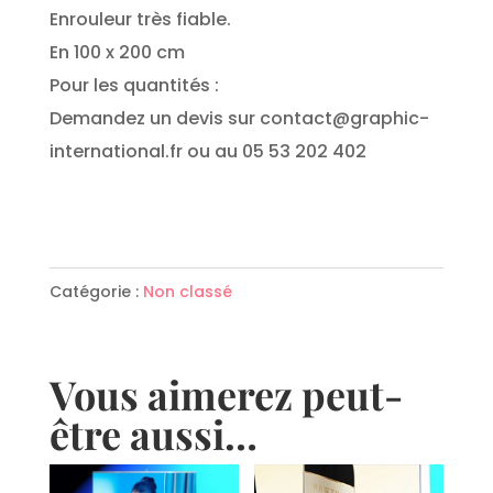
Enrouleur très fiable.
En 100 x 200 cm
Pour les quantités :
Demandez un devis sur contact@graphic-
international.fr ou au 05 53 202 402
quantité
de
Catégorie :
Non classé
Roll'up
Classic
100x200
Vous aimerez peut-
cm
être aussi…