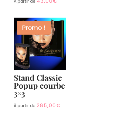
43,00
€
À partir de
0
Promo !
Shares
Stand Classic
Popup courbe
3×3
285,00
€
À partir de