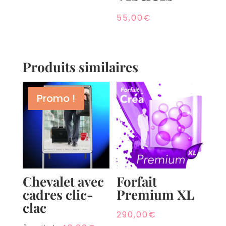
55,00
€
Produits similaires
0
0
Promo !
Shares
Shares
Chevalet avec
Forfait
cadres clic-
Premium XL
clac
290,00
€