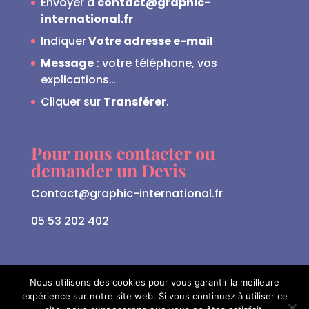
Envoyer à
contact@graphic-
international.fr
Indiquer
Votre adresse e-mail
Message
: votre téléphone, vos
explications…
Cliquer sur
Transférer
.
Pour nous contacter ou
demander un Devis
Contact@graphic-international.fr
05 53 202 402
Nous utilisons des cookies pour vous garantir la meilleure
expérience sur notre site web. Si vous continuez à utiliser ce
© 2010-2026 Votre entreprise |
Mentions