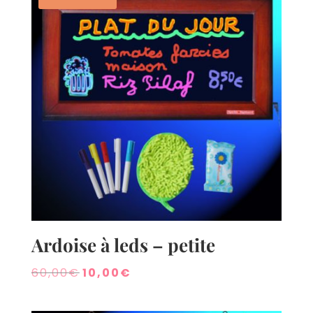
Ardoise à leds – petite
Le
Le
60,00
€
10,00
€
prix
prix
initial
actuel