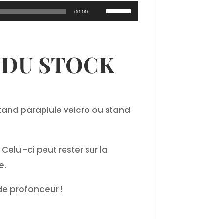
Utilisez
00:00
les
flèches
 DU STOCK
haut/bas
pour
augmenter
ou
stand parapluie velcro ou stand
diminuer
le
Celui-ci peut rester sur la
volume.
e.
de profondeur !