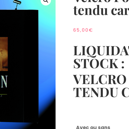
tendu ca
Twittez
0
Partagez
Pa
1
1
65,00
€
LIQUIDA
STOCK :
VELCRO 
TENDU C
Avec ou sans