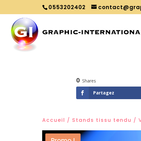
0553202402
contact@grap
0
Shares
Partagez
Accueil
/
Stands tissu tendu
/ 
0
Promo !
Shares