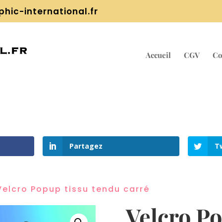
hic-international.fr
Accueil
CGV
Co
Partagez
T
Velcro Popup tissu tendu carré
Velcro Po
2
Shares