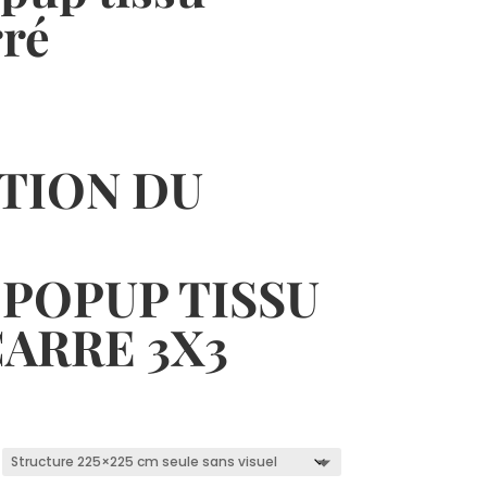
rré
rtagez
Twittez
0
Partagez
TION DU
POPUP TISSU
ARRE 3X3